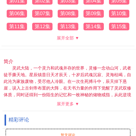
第01集
第02集
第03集
第04集
第05集
第06集
第07集
第08集
第09集
第10集
第11集
第12集
第13集
第14集
第15集
展开全部 ▼
简介
灵武大陆，一个灵力和武魂并存的世界，灵修一念动山河，武者
徒手撕天地。星辰镇昔日天才辰天，十岁后武魂沉寂、灵海枯竭，自
此沦为家族废物，受尽他人冷眼。在一次生死搏斗中，辰天掉下悬
崖，误入上古剑帝布置的大阵，在天书力量的作用下觉醒了灵武双修
体质，同时还得到一份陌生的记忆和一枚神秘的储物戒指，从此逆境
崛起，破天道掌轮回，终渡帝劫桎梏，问鼎灵武大陆！
展开更多 ▼
精彩评论
暂无评论