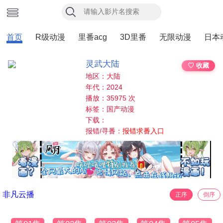
首页
R级动漫
里番acg
3D里番
无限动漫
日本
灵武大陆
♡ 收藏
地区：大陆
年代：2024
播放：35975 次
标签：国产动漫
下载：
报错/寻番：
报错求番入口
非凡云播
正序
倒序